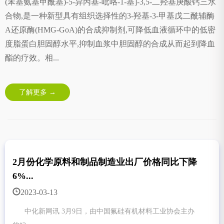
(苯基氨基甲酰基)-5-异丙基-吡咯-1-基]-3,5-二羟基庚酸钙三水
合物,是一种新型具有组织选择性的3-羟基-3-甲基戊二酰辅酶
A还原酶(HMG-GoA)的合成抑制剂,可降低血液循环中的低密
度脂蛋白胆固醇水平,抑制血浆中胆固醇的合成从而起到降血
酯的疗效。相...
了解更多 →
2月份化学原料和制品制造业出厂价格同比下降
6%...
2023-03-13
中化新网讯 3月9日，由中国氟硅有机材料工业协会主办